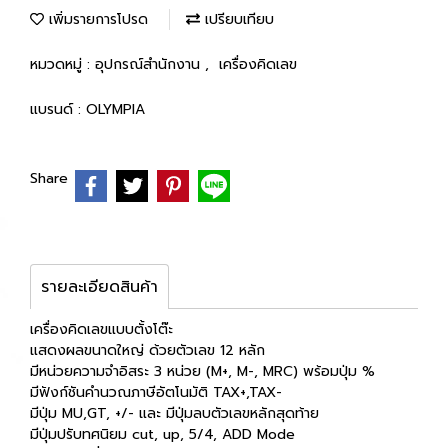
เพิ่มรายการโปรด
เปรียบเทียบ
หมวดหมู่ :
อุปกรณ์สำนักงาน
,
เครื่องคิดเลข
แบรนด์ :
OLYMPIA
Share
รายละเอียดสินค้า
เครื่องคิดเลขแบบตั้งโต๊ะ
แสดงผลขนาดใหญ่ ด้วยตัวเลข 12 หลัก
มีหน่วยความจำอิสระ 3 หน่วย (M+, M-, MRC) พร้อมปุ่ม %
มีฟังก์ชันคำนวณภาษีอัตโนมัติ TAX+,TAX-
มีปุ่ม MU,GT, +/- และ มีปุ่มลบตัวเลขหลักสุดท้าย
มีปุ่มปรับทศนิยม cut, up, 5/4, ADD Mode