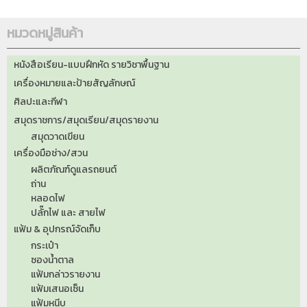
หมวดหมู่สินค้า
หนังสือเรียน-แบบฝึกหัด รายวิชาพื้นฐาน
เครื่องหมายและป้ายสัญลักษณ์
ศิลปะและกีฬา
สมุดราชการ/สมุดเรียน/สมุดรายงาน
สมุดวาดเขียน
เครื่องมือช่าง/สวน
ผลิตภัณฑ์ดูแลรถยนต์
ถ่าน
หลอดไฟ
ปลั๊กไฟ และ สายไฟ
แฟ้ม & อุปกรณ์จัดเก็บ
กระเป๋า
ซองน้ำตาล
แฟ้มกล่าวรายงาน
แฟ้มเสนอเซ็น
แฟ้มหนีบ