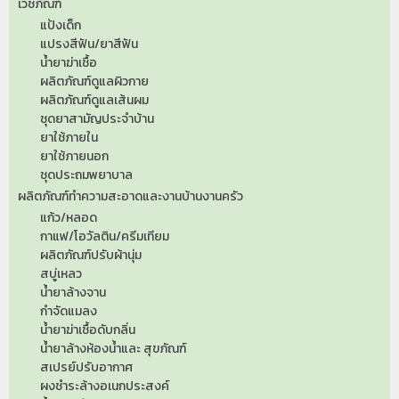
เวชภัณฑ์
แป้งเด็ก
แปรงสีฟัน/ยาสีฟัน
น้ำยาฆ่าเชื้อ
ผลิตภัณฑ์ดูแลผิวกาย
ผลิตภัณฑ์ดูแลเส้นผม
ชุดยาสามัญประจำบ้าน
ยาใช้ภายใน
ยาใช้ภายนอก
ชุดประถมพยาบาล
ผลิตภัณฑ์ทำความสะอาดและงานบ้านงานครัว
แก้ว/หลอด
กาแฟ/โอวัลติน/ครีมเทียม
ผลิตภัณฑ์ปรับผ้านุ่ม
สบู่เหลว
น้ำยาล้างจาน
กำจัดแมลง
น้ำยาฆ่าเชื้อดับกลิ่น
น้ำยาล้างห้องน้ำและ สุขภัณฑ์
สเปรย์ปรับอากาศ
ผงชำระล้างอเนกประสงค์