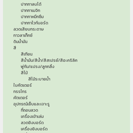
ปากกาลบได้
ปากกาเมจิก
ปากกาหมึกซึม
ปากกาไวท์บอร์ด
ลวดเสียบกระดาษ
กาวลาเท็กซ์
ดินน้ำมัน
สี
สีเทียน
สีน้ำมัน/สีน้ำ/สีสเปรย์/สีอะคริลิค
พู่กัน/แปรง/ลูกกลิ้ง
สีไม้
สีไม้ระบายน้ำ
ใบคัตเตอร์
กรรไกร
คัตเตอร์
อุปกรณ์เย็บและเจาะรู
ที่ถอนลวด
เครื่องเข้าเล่ม
ลวดยิงบอร์ด
เครื่องยิงบอร์ด