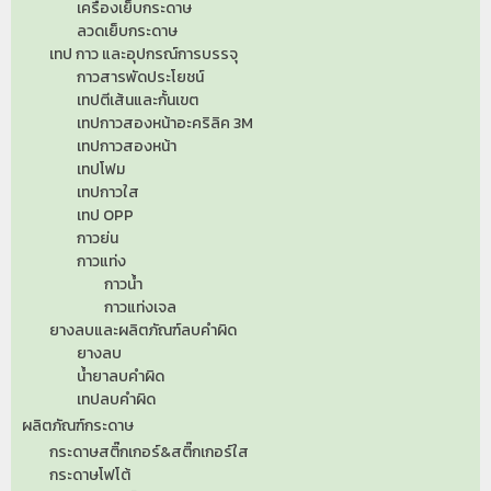
เครื่องเย็บกระดาษ
ลวดเย็บกระดาษ
เทป กาว และอุปกรณ์การบรรจุ
กาวสารพัดประโยชน์
เทปตีเส้นและกั้นเขต
เทปกาวสองหน้าอะคริลิค 3M
เทปกาวสองหน้า
เทปโฟม
เทปกาวใส
เทป OPP
กาวย่น
กาวแท่ง
กาวน้ำ
กาวแท่งเจล
ยางลบและผลิตภัณฑ์ลบคำผิด
ยางลบ
น้ำยาลบคำผิด
เทปลบคำผิด
ผลิตภัณฑ์กระดาษ
กระดาษสติ๊กเกอร์&สติ๊กเกอร์ใส
กระดาษโฟโต้