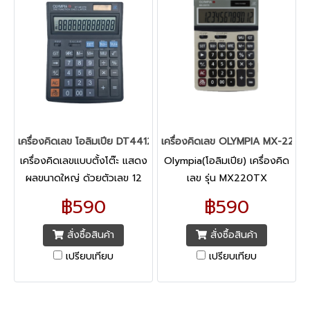
เครื่องคิดเลข โอลิมเปีย DT4412TX
เครื่องคิดเลข OLYMPIA MX-220T
เครื่องคิดเลขแบบตั้งโต๊ะ แสดง
Olympia(โอลิมเปีย) เครื่องคิด
ผลขนาดใหญ่ ด้วยตัวเลข 12
เลข รุ่น MX220TX
หลัก มีหน่วยความจำอิสระ 3
฿590
฿590
หน่วย (M+, M-, MRC) พร้อม
ปุ่ม % มีฟังก์ชันคำนวณภาษี
สั่งซื้อสินค้า
สั่งซื้อสินค้า
อัตโนมัติ TAX+,TAX-
เปรียบเทียบ
เปรียบเทียบ