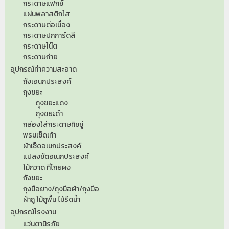
กระดาษแฟกซ์
แผ่นพลาสติกใส
กระดาษต่อเนื่อง
กระดาษปกการ์ดสี
กระดาษโน๊ต
กระดาษถ่าย
อุปกรณ์ทำความสะอาด
ถังเอนกประสงค์
ถุงขยะ
ถุุงขยะแดง
ถุงขยะดำ
กล่องใส่กระดาษทิชชู่
พรมเช็ดเท้า
ผ้าเช็ดอเนกประสงค์
แปลงขัดอเนกประสงค์
ไม้กวาด ที่โกยผง
ถังขยะ
ถุงมือยาง/ถุงมือผ้า/ถุงมือ
ผ้าถู ไม้ถูพื้น ไม้รีดน้ำ
อุปกรณ์โรงงาน
แว่นตานิรภัย