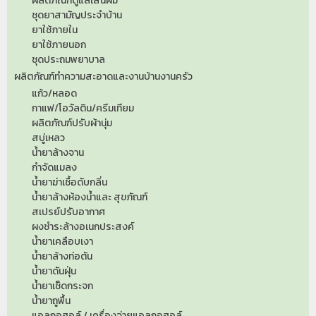
ผลิตภัณฑ์ดูแลเส้นผม
ชุดยาสามัญประจำบ้าน
ยาใช้ภายใน
ยาใช้ภายนอก
ชุดประถมพยาบาล
ผลิตภัณฑ์ทำความสะอาดและงานบ้านงานครัว
แก้ว/หลอด
กาแฟ/โอวัลติน/ครีมเทียม
ผลิตภัณฑ์ปรับผ้านุ่ม
สบู่เหลว
น้ำยาล้างจาน
กำจัดแมลง
น้ำยาฆ่าเชื้อดับกลิ่น
น้ำยาล้างห้องน้ำและ สุขภัณฑ์
สเปรย์ปรับอากาศ
ผงชำระล้างอเนกประสงค์
น้ำยาเคลือบเงา
น้ำยาล้างท่อตัน
น้ำยาดันฝุ่น
น้ำยาเช็ดกระจก
น้ำยาถูพื้น
แอลกอฮอล์ / เครื่องจ่ายแอลกอฮอล์