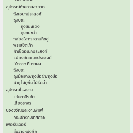
อุปกรณ์ทำความสะอาด
ถังเอนกประสงค์
ถุงขยะ
ถุุงขยะแดง
ถุงขยะดำ
กล่องใส่กระดาษทิชชู่
พรมเช็ดเท้า
ผ้าเช็ดอเนกประสงค์
แปลงขัดอเนกประสงค์
ไม้กวาด ที่โกยผง
ถังขยะ
ถุงมือยาง/ถุงมือผ้า/ถุงมือ
ผ้าถู ไม้ถูพื้น ไม้รีดน้ำ
อุปกรณ์โรงงาน
แว่นตานิรภัย
เสื้อจราจร
ของขวัญและงานพิมพ์
กระเช้าตามเทศกาล
เฟอร์นิเจอร์
ชั้นวางหนังสือ