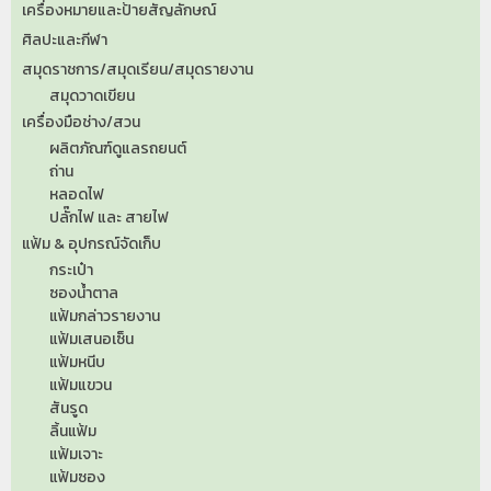
เครื่องหมายและป้ายสัญลักษณ์
ศิลปะและกีฬา
สมุดราชการ/สมุดเรียน/สมุดรายงาน
สมุดวาดเขียน
เครื่องมือช่าง/สวน
ผลิตภัณฑ์ดูแลรถยนต์
ถ่าน
หลอดไฟ
ปลั๊กไฟ และ สายไฟ
แฟ้ม & อุปกรณ์จัดเก็บ
กระเป๋า
ซองน้ำตาล
แฟ้มกล่าวรายงาน
แฟ้มเสนอเซ็น
แฟ้มหนีบ
แฟ้มแขวน
สันรูด
ลิ้นแฟ้ม
แฟ้มเจาะ
แฟ้มซอง