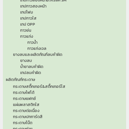
เทปกาวสองหน้าอะคริลิค 3M
เทปกาวสองหน้า
เทปโฟม
เทปกาวใส
เทป OPP
กาวย่น
กาวแท่ง
กาวน้ำ
กาวแท่งเจล
ยางลบและผลิตภัณฑ์ลบคำผิด
ยางลบ
น้ำยาลบคำผิด
เทปลบคำผิด
ผลิตภัณฑ์กระดาษ
กระดาษสติ๊กเกอร์&สติ๊กเกอร์ใส
กระดาษโฟโต้
กระดาษแฟกซ์
แผ่นพลาสติกใส
กระดาษต่อเนื่อง
กระดาษปกการ์ดสี
กระดาษโน๊ต
กระดาษถ่าย