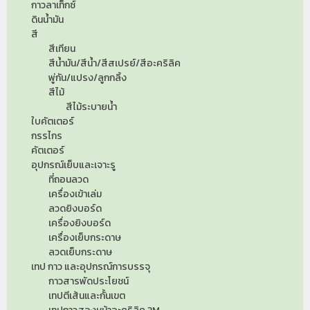
กาวลาเท็กซ์
ดินน้ำมัน
สี
สีเทียน
สีน้ำมัน/สีน้ำ/สีสเปรย์/สีอะคริลิค
พู่กัน/แปรง/ลูกกลิ้ง
สีไม้
สีไม้ระบายน้ำ
ใบคัตเตอร์
กรรไกร
คัตเตอร์
อุปกรณ์เย็บและเจาะรู
ที่ถอนลวด
เครื่องเข้าเล่ม
ลวดยิงบอร์ด
เครื่องยิงบอร์ด
เครื่องเย็บกระดาษ
ลวดเย็บกระดาษ
เทป กาว และอุปกรณ์การบรรจุ
กาวสารพัดประโยชน์
เทปตีเส้นและกั้นเขต