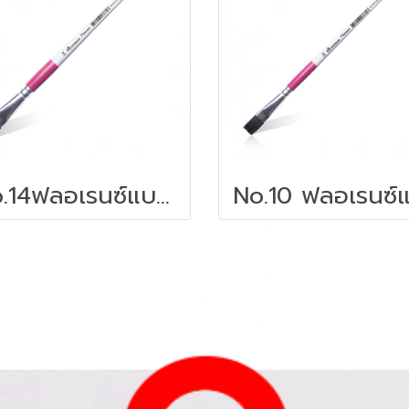
No.14ฟลอเรนซ์แบบแบน | พู่กันอเนกประสงค์ มาสเตอร์อาร์ต