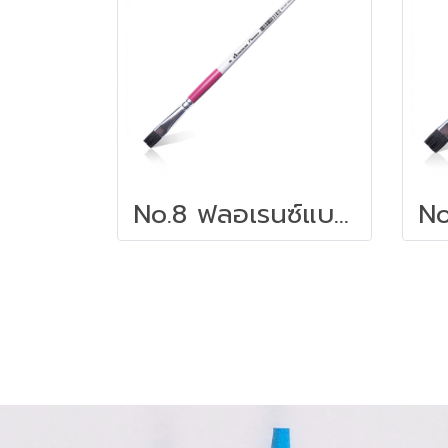
No.8 ฟลอเรนซ์แบบแบน | พู่กันอเนกประสงค์ มาสเตอร์อาร์ต