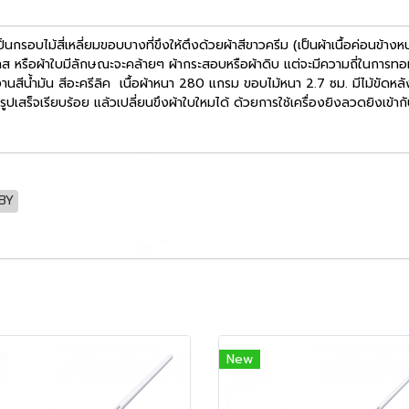
กรอบไม้สี่เหลี่ยมขอบบางที่ขึงให้ตึงด้วยผ้าสีขาวครีม (เป็นผ้าเนื้อค่อนข้า
 หรือผ้าใบมีลักษณะจะคล้ายๆ ผ้ากระสอบหรือผ้าดิบ แต่จะมีความถี่ในการทอที่ห
านสีน้ำมัน สีอะครีลิค เนื้อผ้าหนา 280 แกรม ขอบไม้หนา 2.7 ซม. มีไม้ขัดหลั
ดรูปเสร็จเรียบร้อย แล้วเปลี่ยนขึงผ้าใบใหมได้ ด้วยการใช้เครื่องยิงลวดยิงเข้า
BBY
New