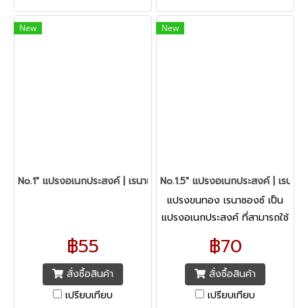
New
New
No.1" แปรงอเนกประสงค์ | เรนาซองซ์
No.1.5" แปรงอเนกประสงค์ | เรนาซอ
แปรงขนทอง เรนาซองซ์ เป็น
แปรงอเนกประสงค์ ที่สามารถใช้
งานได้อย่างหลากหลายรูปแบบ
฿55
฿70
ทั้งศิลปะ เทคนิคสีน้ำ, สีอะคริลิค,
สีเทมพาร่า,
สั่งซื้อสินค้า
สั่งซื้อสินค้า
เปรียบเทียบ
เปรียบเทียบ