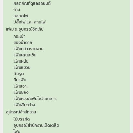
ผลิตภัณฑ์ดูแลรถยนต์
ถ่าน
หลอดไฟ
ปลั๊กไฟ และ สายไฟ
แฟ้ม & อุปกรณ์จัดเก็บ
กระเป๋า
ซองน้ำตาล
แฟ้มกล่าวรายงาน
แฟ้มเสนอเซ็น
แฟ้มหนีบ
แฟ้มแขวน
สันรูด
ลิ้นแฟ้ม
แฟ้มเจาะ
แฟ้มซอง
แฟ้มห่วง/แฟ้มโชว์เอกสาร
แฟ้มสันกว้าง
อุปกรณ์สำนักงาน
ไม้บรรทัด
อุปกรณ์สำนักงานเบ็ดเตล็ด
โฟม