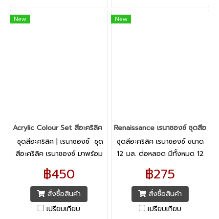
New
New
Acrylic Colour Set สีอะคริลิค 24สี เรนาซองซ์ 12 มล.
Renaissance เรนาซองซ์ ชุดสีอะคริ
ชุดสีอะคริลิค | เรนาซองซ์ ชุด
ชุดสีอะคริลิค เรนาซองซ์ ขนาด
สีอะคริลิค เรนาซองซ์ มาพร้อม
12 มล. ต่อหลอด มีทั้งหมด 12
กับเนื้อสีที่มีความละเอียดสูง
สี ถูกบรรจุอยู่ในหลอด
฿450
฿275
เหมาะกับการใช้งานระดับมือ
อะลูมิเนียมที่มีความแข็งแรงใช้
อาชีพ สามารถระบายได้ในทุกพื้น
งานง่าย
สั่งซื้อสินค้า
สั่งซื้อสินค้า
ผิว
เปรียบเทียบ
เปรียบเทียบ