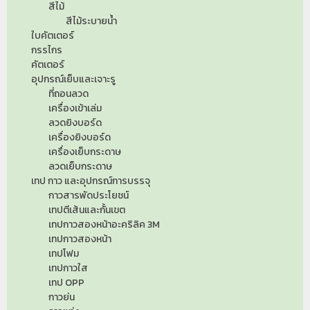
สีไม้
สีไม้ระบายน้ำ
ใบคัตเตอร์
กรรไกร
คัตเตอร์
อุปกรณ์เย็บและเจาะรู
ที่ถอนลวด
เครื่องเข้าเล่ม
ลวดยิงบอร์ด
เครื่องยิงบอร์ด
เครื่องเย็บกระดาษ
ลวดเย็บกระดาษ
เทป กาว และอุปกรณ์การบรรจุ
กาวสารพัดประโยชน์
เทปตีเส้นและกั้นเขต
เทปกาวสองหน้าอะคริลิค 3M
เทปกาวสองหน้า
เทปโฟม
เทปกาวใส
เทป OPP
กาวย่น