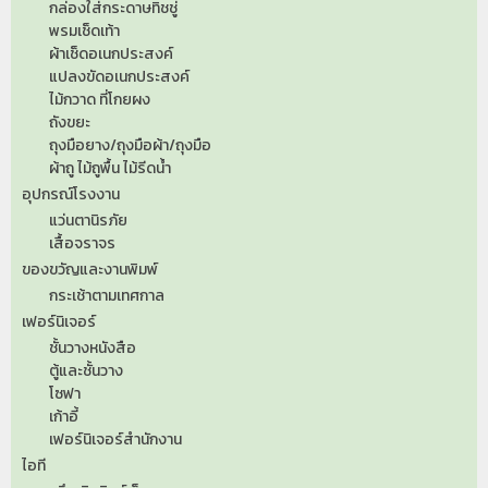
กล่องใส่กระดาษทิชชู่
พรมเช็ดเท้า
ผ้าเช็ดอเนกประสงค์
แปลงขัดอเนกประสงค์
ไม้กวาด ที่โกยผง
ถังขยะ
ถุงมือยาง/ถุงมือผ้า/ถุงมือ
ผ้าถู ไม้ถูพื้น ไม้รีดน้ำ
อุปกรณ์โรงงาน
แว่นตานิรภัย
เสื้อจราจร
ของขวัญและงานพิมพ์
กระเช้าตามเทศกาล
เฟอร์นิเจอร์
ชั้นวางหนังสือ
ตู้และชั้นวาง
โซฟา
เก้าอี้
เฟอร์นิเจอร์สำนักงาน
ไอที