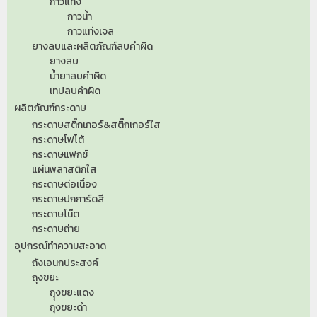
กาวแท่ง
กาวน้ำ
กาวแท่งเจล
ยางลบและผลิตภัณฑ์ลบคำผิด
ยางลบ
น้ำยาลบคำผิด
เทปลบคำผิด
ผลิตภัณฑ์กระดาษ
กระดาษสติ๊กเกอร์&สติ๊กเกอร์ใส
กระดาษโฟโต้
กระดาษแฟกซ์
แผ่นพลาสติกใส
กระดาษต่อเนื่อง
กระดาษปกการ์ดสี
กระดาษโน๊ต
กระดาษถ่าย
อุปกรณ์ทำความสะอาด
ถังเอนกประสงค์
ถุงขยะ
ถุุงขยะแดง
ถุงขยะดำ