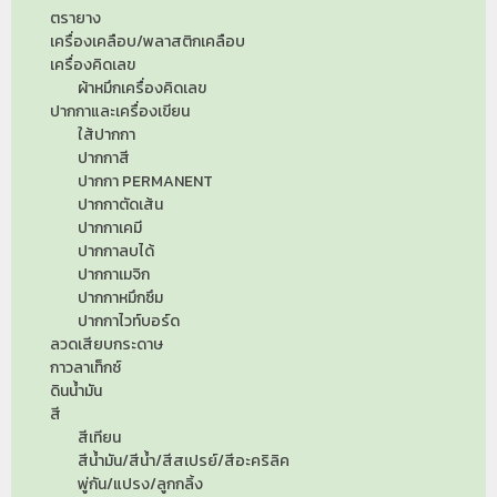
ตรายาง
เครื่องเคลือบ/พลาสติกเคลือบ
เครื่องคิดเลข
ผ้าหมึกเครื่องคิดเลข
ปากกาและเครื่องเขียน
ใส้ปากกา
ปากกาสี
ปากกา PERMANENT
ปากกาตัดเส้น
ปากกาเคมี
ปากกาลบได้
ปากกาเมจิก
ปากกาหมึกซึม
ปากกาไวท์บอร์ด
ลวดเสียบกระดาษ
กาวลาเท็กซ์
ดินน้ำมัน
สี
สีเทียน
สีน้ำมัน/สีน้ำ/สีสเปรย์/สีอะคริลิค
พู่กัน/แปรง/ลูกกลิ้ง