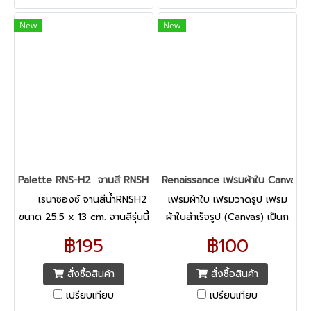
New
New
Palette RNS-H2 จานสี RNSH2 | เรนาซองซ์
Renaissance เฟรมผ้าใบ Canvas เ
เรนาซองซ์ จานสีนํ้าRNSH2
เฟรมผ้าใบ เฟรมวาดรูป เฟรม
ขนาด 25.5 x 13 cm. จานสีรุ่นนี้
ผ้าใบสำเร็จรูป (Canvas) เป็นก
เป็นจานสีที่เหมาะสำหรับทั้งสีน้ำ
รอบไม้สี่เหลี่ยมขอบบางที่ขึงให้
฿195
฿100
สีอะคริลิคและสีโปสเตอร์
ตึงด้วยผ้าสีขาวครีม (เป็นผ้าเนื้อ
ค่อนข้างหนา)
สั่งซื้อสินค้า
สั่งซื้อสินค้า
เปรียบเทียบ
เปรียบเทียบ