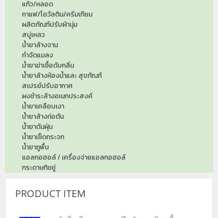
แก้ว/หลอด
กาแฟ/โอวัลติน/ครีมเทียม
ผลิตภัณฑ์ปรับผ้านุ่ม
สบู่เหลว
น้ำยาล้างจาน
กำจัดแมลง
น้ำยาฆ่าเชื้อดับกลิ่น
น้ำยาล้างห้องน้ำและ สุขภัณฑ์
สเปรย์ปรับอากาศ
ผงชำระล้างอเนกประสงค์
น้ำยาเคลือบเงา
น้ำยาล้างท่อตัน
น้ำยาดันฝุ่น
น้ำยาเช็ดกระจก
น้ำยาถูพื้น
แอลกอฮอล์ / เครื่องจ่ายแอลกอฮอล์
กระดาษทิชชู่
PRODUCT ITEM