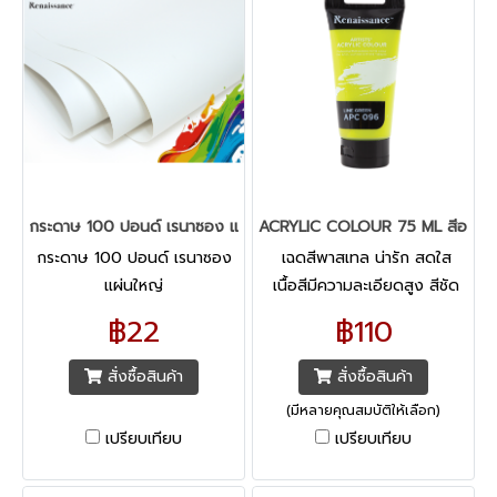
กระดาษ 100 ปอนด์ เรนาซอง แผ่นใหญ่
ACRYLIC COLOUR 75 ML สีอะคริล
กระดาษ 100 ปอนด์ เรนาซอง
เฉดสีพาสเทล น่ารัก สดใส
แผ่นใหญ่
เนื้อสีมีความละเอียดสูง สีชัด
เนียนสม่ำเสมอ บรรจุในหลอด
฿22
฿110
ลามิเนตคงทนแข็งแรง บีบง่าย
ไม่รั่วซึม สามารถระบายได้ทุกพื้น
สั่งซื้อสินค้า
สั่งซื้อสินค้า
ผิว
(มีหลายคุณสมบัติให้เลือก)
เปรียบเทียบ
เปรียบเทียบ