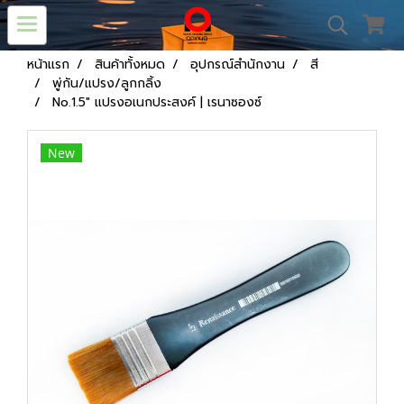
หน้าแรก
สินค้าทั้งหมด
อุปกรณ์สำนักงาน
สี
พู่กัน/แปรง/ลูกกลิ้ง
No.1.5" แปรงอเนกประสงค์ | เรนาซองซ์
New