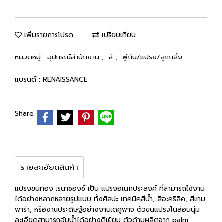
เพิ่มรายการโปรด
เปรียบเทียบ
หมวดหมู่ :
อุปกรณ์สำนักงาน
,
สี
,
พู่กัน/แปรง/ลูกกลิ้ง
แบรนด์ :
RENAISSANCE
Share
รายละเอียดสินค้า
แปรงขนทอง เรนาซองซ์ เป็น แปรงอเนกประสงค์ ที่สามารถใช้งาน
ได้อย่างหลากหลายรูปแบบ ทั้งศิลปะ เทคนิคสีน้ำ, สีอะคริลิค, สีเทม
พาร่า, หรืองานประดิษฐ๋อย่างงานเดคูพาจ ตัวขนแปรงไนล่อนนุ่ม
ละเอียดสามารถอุ้มน้ำได้อย่างดีเยี่ยม ตัวด้ามผลิตจาก palm