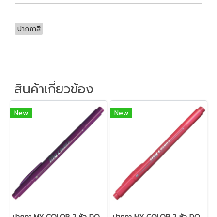
ปากกาสี
สินค้าเกี่ยวข้อง
New
New
ปากกา MY COLOR 2 หัว DONG-A NO MC2.23 สีม่วง
ปากกา MY COLOR 2 หัว DONG-A NO MC2.62 สีชมพู