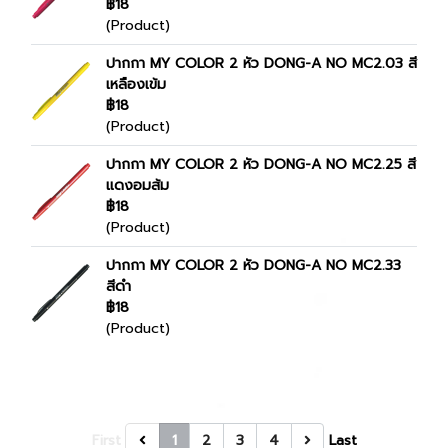
฿18
(Product)
ปากกา MY COLOR 2 หัว DONG-A NO MC2.03 สี
เหลืองเข้ม
฿18
(Product)
ปากกา MY COLOR 2 หัว DONG-A NO MC2.25 สี
แดงอมส้ม
฿18
(Product)
ปากกา MY COLOR 2 หัว DONG-A NO MC2.33
สีดำ
฿18
(Product)
First
1
2
3
4
Last