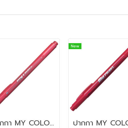
New
ปากกา MY COLOR 2 หัว DONG-A NO MC2.62 สีชมพู