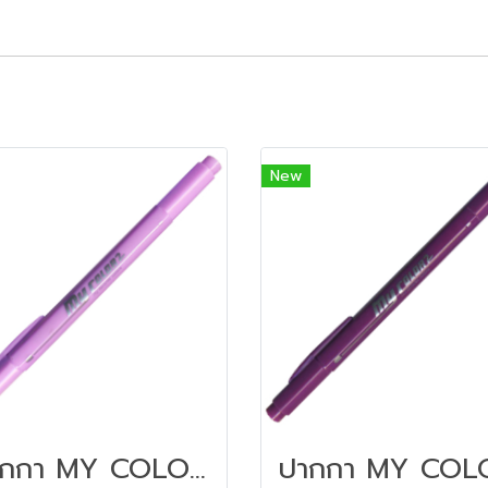
New
ปากกา MY COLOR 2 หัว DONG-A NO MC2.56 สีม่วงอมชมพูอ่อน