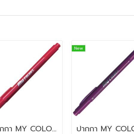
New
ปากกา MY COLOR 2 หัว DONG-A NO MC2.72 สีชมพูอมแดง