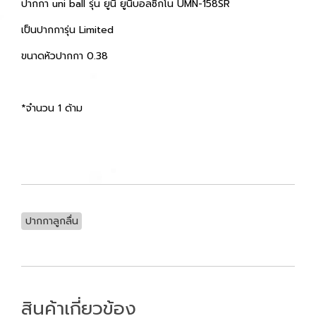
ปากกา uni ball รุ่น ยูนิ ยูนิบอลซิกโน UMN-158SR
เป็นปากการุ่น Limited
ขนาดหัวปากกา 0.38
*จำนวน 1 ด้าม
ปากกาลูกลื่น
สินค้าเกี่ยวข้อง