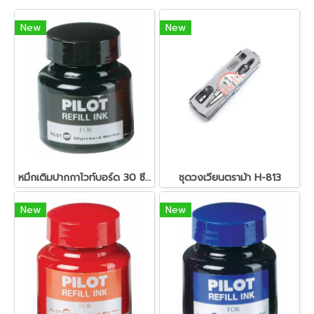
New
New
หมึกเติมปากกาไวท์บอร์ด 30 ซีซี. สีดำ ไพล็อต
ชุดวงเวียนตราม้า H-813
New
New