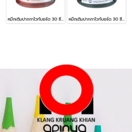
หมึกเติมปากกาไวท์บอร์ด 30 ซีซี. สีแดง ไพล็อต
หมึกเติมปากกาไวท์บอร์ด 30 ซีซี. สีน้ำเงิน ไพล็อต