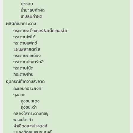
ยางลบ
น้ำยาลบคำผิด
เทปลบคำผิด
ผลิตภัณฑ์กระดาษ
กระดาษสติ๊กเกอร์&สติ๊กเกอร์ใส
กระดาษโฟโต้
กระดาษแฟกซ์
แผ่นพลาสติกใส
กระดาษต่อเนื่อง
กระดาษปกการ์ดสี
กระดาษโน๊ต
กระดาษถ่าย
อุปกรณ์ทำความสะอาด
ถังเอนกประสงค์
ถุงขยะ
ถุุงขยะแดง
ถุงขยะดำ
กล่องใส่กระดาษทิชชู่
พรมเช็ดเท้า
ผ้าเช็ดอเนกประสงค์
แปลงขัดอเนกประสงค์