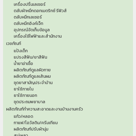
เครื่องปริ้นเลเซอร์
ตลับผ้าหมึกดอทเมตริกซ์ รีฟิวส์
ตลับหมึกเลเซอร์
ตลับหมึกอิงค์เจ็ท
อุปกรณ์จัดเก็บข้อมูล
เครื่องใช้ไฟฟ้าและสำนักงาน
เวชภัณฑ์
แป้งเด็ก
แปรงสีฟัน/ยาสีฟัน
น้ำยาฆ่าเชื้อ
ผลิตภัณฑ์ดูแลผิวกาย
ผลิตภัณฑ์ดูแลเส้นผม
ชุดยาสามัญประจำบ้าน
ยาใช้ภายใน
ยาใช้ภายนอก
ชุดประถมพยาบาล
ผลิตภัณฑ์ทำความสะอาดและงานบ้านงานครัว
แก้ว/หลอด
กาแฟ/โอวัลติน/ครีมเทียม
ผลิตภัณฑ์ปรับผ้านุ่ม
สบู่เหลว