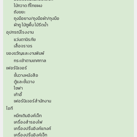
ไม้กวาด ที่โกยผง
ถังขยะ
ถุงมือยาง/ถุงมือผ้า/ถุงมือ
ผ้าถู ไม้ถูพื้น ไม้รีดน้ำ
อุปกรณ์โรงงาน
แว่นตานิรภัย
เสื้อจราจร
ของขวัญและงานพิมพ์
กระเช้าตามเทศกาล
เฟอร์นิเจอร์
ชั้นวางหนังสือ
ตู้และชั้นวาง
โซฟา
เก้าอี้
เฟอร์นิเจอร์สำนักงาน
ไอที
หมึกเติมอิงค์เจ็ท
เครื่องสำรองไฟ
เครื่องปริ้นอิงค์แทงค์
เครื่องปริ้นอิงค์เจ็ท