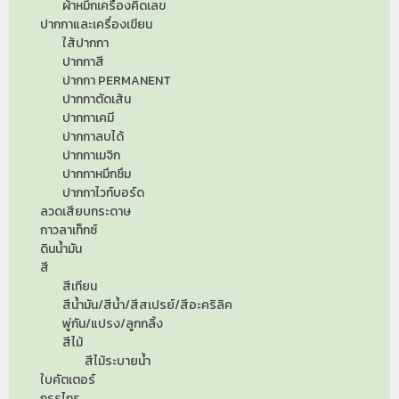
ผ้าหมึกเครื่องคิดเลข
ปากกาและเครื่องเขียน
ใส้ปากกา
ปากกาสี
ปากกา PERMANENT
ปากกาตัดเส้น
ปากกาเคมี
ปากกาลบได้
ปากกาเมจิก
ปากกาหมึกซึม
ปากกาไวท์บอร์ด
ลวดเสียบกระดาษ
กาวลาเท็กซ์
ดินน้ำมัน
สี
สีเทียน
สีน้ำมัน/สีน้ำ/สีสเปรย์/สีอะคริลิค
พู่กัน/แปรง/ลูกกลิ้ง
สีไม้
สีไม้ระบายน้ำ
ใบคัตเตอร์
กรรไกร