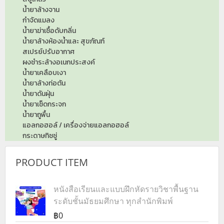
น้ำยาล้างจาน
กำจัดแมลง
น้ำยาฆ่าเชื้อดับกลิ่น
น้ำยาล้างห้องน้ำและ สุขภัณฑ์
สเปรย์ปรับอากาศ
ผงชำระล้างอเนกประสงค์
น้ำยาเคลือบเงา
น้ำยาล้างท่อตัน
น้ำยาดันฝุ่น
น้ำยาเช็ดกระจก
น้ำยาถูพื้น
แอลกอฮอล์ / เครื่องจ่ายแอลกอฮอล์
กระดาษทิชชู่
PRODUCT ITEM
หนังสือเรียนและแบบฝึกหัดรายวิชาพื้นฐาน
ระดับชั้นมัธยมศึกษา ทุกสำนักพิมพ์
฿0