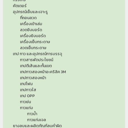
คัตเตอร์
อุปกรณ์เย็บและเจาะรู
ที่ถอนลวด
เครื่องเข้าเล่ม
ลวดยิงบอร์ด
เครื่องยิงบอร์ด
เครื่องเย็บกระดาษ
ลวดเย็บกระดาษ
เทป กาว และอุปกรณ์การบรรจุ
กาวสารพัดประโยชน์
เทปตีเส้นและกั้นเขต
เทปกาวสองหน้าอะคริลิค 3M
เทปกาวสองหน้า
เทปโฟม
เทปกาวใส
เทป OPP
กาวย่น
กาวแท่ง
กาวน้ำ
กาวแท่งเจล
ยางลบและผลิตภัณฑ์ลบคำผิด