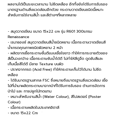
ผลงานได้เป็นระยะเวลานาน ไม่ซีดเหลือง อีกทั้งยังได้รับการรับรอง
มาตรฐานด้านสิ่งแวดล้อมอีกด้วย กระดาษวาดเขียนชนิดนี้เหมาะ
สำหรับการใช้งานสีน้ำ และสีต่างๆที่หลากหลาย
- สมุดวาดเขียน ขนาด 15x22 cm รุ่น R601 300แกรม
Renaissance
- เรนาซองซ์ สมุดวาดเขียนสีน้ำชนิดหยาบ เนื้อกระดาษวาดเขียนสี
น้ำเกรดคุณภาพชนิดผิวหยาบ 2 หน้า
- ผลิตจากเยื่อกระดาษชั้นดีแบบเยื่อใยขาว ทำให้การกระจายตัวของ
สีเป็นวงกว้าง เนื้อกระดาษซับน้ำได้ดี ไม่ทำให้สีดูจืด ดูดซับสีและ
เก็บเนื้อสีได้ดี มีลาย Texture บนผิว
- ปราศจากกรด (Acid Free) ทำให้กระดาษเก็บไว้ได้นาน ไม่ซีด
เหลือง
- ได้รับมาตรฐานสากล FSC ซึ่งหมายถึงมาตรฐานสิ่งแวดล้อม เยื่อ
ไม้ที่นำมาผลิตกระดาษมาจากป่าที่ได้รับการรับรอง ด้านการจัดการ
ป่าไม้ และ การปลูกไม้ทดแทน
- เหมาะสำหรับงานสีน้ำ (Water Colour), สีโปสเตอร์ (Poster
Colour)
- เนื้อกระดาษผลิตในประเทศอิตาลี
- ขนาด 15x22 Cm