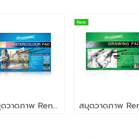
New
สมุดวาดภาพ Renaissance รุ่น R102 ขนาด 275x375 มม. (ผิวหยาบ)