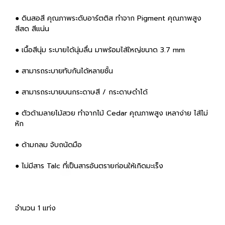
● ดินสอสี คุณภาพระดับอาร์ตติส ทำจาก Pigment คุณภาพสูง
สีสด สีแน่น
● เนื้อสีนุ่ม ระบายได้นุ่มลื่น มาพร้อมไส้ใหญ่ขนาด 3.7 mm
● สามารถระบายทับกันได้หลายชั้น
● สามารถระบายบนกระดาษสี / กระดาษดำได้
● ตัวด้ามลายไม้สวย ทำจากไม้ Cedar คุณภาพสูง เหลาง่าย ไส้ไม่
หัก
● ด้ามกลม จับถนัดมือ
● ไม่มีสาร Talc ที่เป็นสารอันตรายก่อนให้เกิดมะเร็ง
จำนวน 1 แท่ง