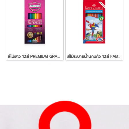
สีไม้ยาว 12สี PREMIUM GRADE MASTER-ART
สีไม้ระบายน้ำนกแก้ว 12สี FABER-CASTELL