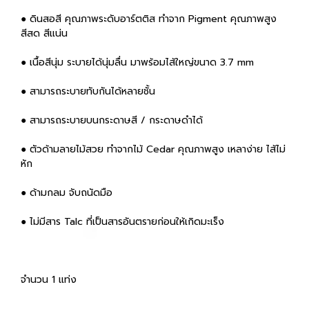
● ดินสอสี คุณภาพระดับอาร์ตติส ทำจาก Pigment คุณภาพสูง
สีสด สีแน่น
● เนื้อสีนุ่ม ระบายได้นุ่มลื่น มาพร้อมไส้ใหญ่ขนาด 3.7 mm
● สามารถระบายทับกันได้หลายชั้น
● สามารถระบายบนกระดาษสี / กระดาษดำได้
● ตัวด้ามลายไม้สวย ทำจากไม้ Cedar คุณภาพสูง เหลาง่าย ไส้ไม่
หัก
● ด้ามกลม จับถนัดมือ
● ไม่มีสาร Talc ที่เป็นสารอันตรายก่อนให้เกิดมะเร็ง
จำนวน 1 แท่ง