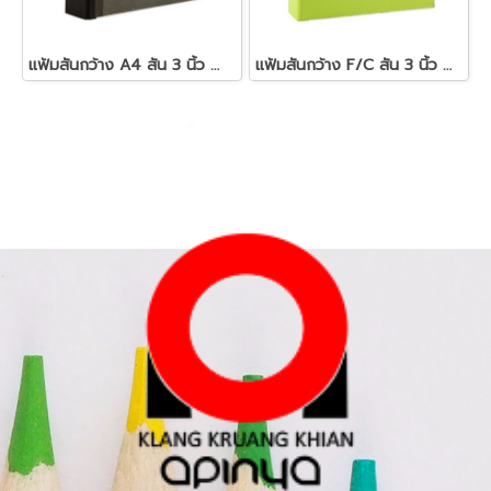
แฟ้มสันกว้าง A4 สัน 3 นิ้ว ดำ ตราช้าง 112
แฟ้มสันกว้าง F/C สัน 3 นิ้ว ฟลามิงโก้ 219F