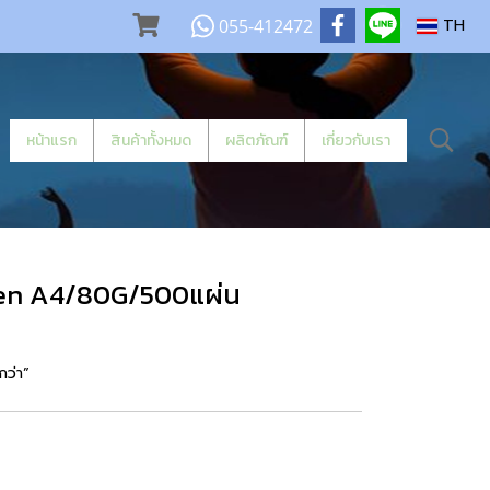
055-412472
TH
หน้าแรก
สินค้าทั้งหมด
ผลิตภัณฑ์
เกี่ยวกับเรา
een A4/80G/500แผ่น
กว่า”