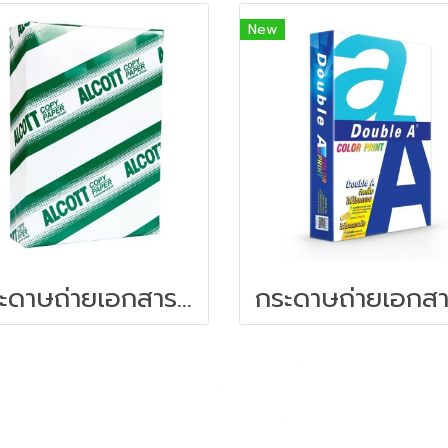
New
กระดาษถ่ายเอกสารแอลคอท A5/80G/500 แผ่น สีขาว