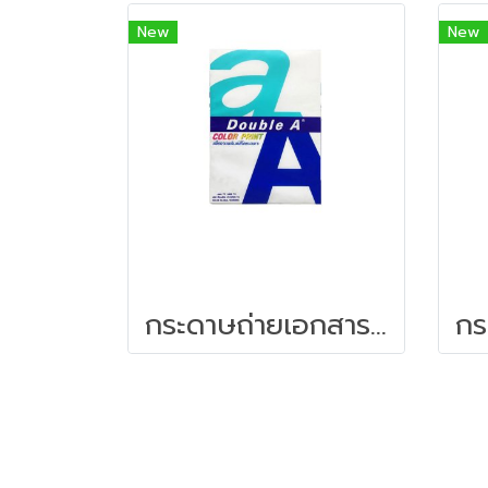
New
New
กระดาษถ่ายเอกสาร Double A Color Print A4/90G/40 แผ่น (แพค)