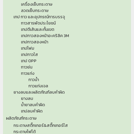
เครื่องเย็บกระดาษ
ลวดเย็บกระดาษ
เทป กาว และอุปกรณ์การบรรจุ
กาวสารพัดประโยชน์
เทปตีเส้นและกั้นเขต
เทปกาวสองหน้าอะคริลิค 3M
เทปกาวสองหน้า
เทปโฟม
เทปกาวใส
เทป OPP
กาวย่น
กาวแท่ง
กาวน้ำ
กาวแท่งเจล
ยางลบและผลิตภัณฑ์ลบคำผิด
ยางลบ
น้ำยาลบคำผิด
เทปลบคำผิด
ผลิตภัณฑ์กระดาษ
กระดาษสติ๊กเกอร์&สติ๊กเกอร์ใส
กระดาษโฟโต้