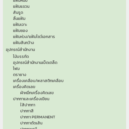
แฟ้มหนีบ
แฟ้มแขวน
สันรูด
ลิ้นแฟ้ม
แฟ้มเจาะ
แฟ้มซอง
แฟ้มห่วง/แฟ้มโชว์เอกสาร
แฟ้มสันกว้าง
อุปกรณ์สำนักงาน
ไม้บรรทัด
อุปกรณ์สำนักงานเบ็ดเตล็ด
โฟม
ตรายาง
เครื่องเคลือบ/พลาสติกเคลือบ
เครื่องคิดเลข
ผ้าหมึกเครื่องคิดเลข
ปากกาและเครื่องเขียน
ใส้ปากกา
ปากกาสี
ปากกา PERMANENT
ปากกาตัดเส้น