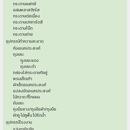
กระดาษแฟกซ์
แผ่นพลาสติกใส
กระดาษต่อเนื่อง
กระดาษปกการ์ดสี
กระดาษโน๊ต
กระดาษถ่าย
อุปกรณ์ทำความสะอาด
ถังเอนกประสงค์
ถุงขยะ
ถุุงขยะแดง
ถุงขยะดำ
กล่องใส่กระดาษทิชชู่
พรมเช็ดเท้า
ผ้าเช็ดอเนกประสงค์
แปลงขัดอเนกประสงค์
ไม้กวาด ที่โกยผง
ถังขยะ
ถุงมือยาง/ถุงมือผ้า/ถุงมือ
ผ้าถู ไม้ถูพื้น ไม้รีดน้ำ
อุปกรณ์โรงงาน
แว่นตานิรภัย