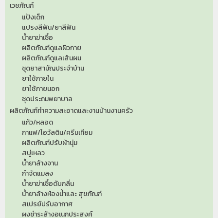
เวชภัณฑ์
แป้งเด็ก
แปรงสีฟัน/ยาสีฟัน
น้ำยาฆ่าเชื้อ
ผลิตภัณฑ์ดูแลผิวกาย
ผลิตภัณฑ์ดูแลเส้นผม
ชุดยาสามัญประจำบ้าน
ยาใช้ภายใน
ยาใช้ภายนอก
ชุดประถมพยาบาล
ผลิตภัณฑ์ทำความสะอาดและงานบ้านงานครัว
แก้ว/หลอด
กาแฟ/โอวัลติน/ครีมเทียม
ผลิตภัณฑ์ปรับผ้านุ่ม
สบู่เหลว
น้ำยาล้างจาน
กำจัดแมลง
น้ำยาฆ่าเชื้อดับกลิ่น
น้ำยาล้างห้องน้ำและ สุขภัณฑ์
สเปรย์ปรับอากาศ
ผงชำระล้างอเนกประสงค์