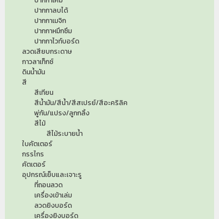
ปากกาเคมี
ปากกาลบได้
ปากกาเมจิก
ปากกาหมึกซึม
ปากกาไวท์บอร์ด
ลวดเสียบกระดาษ
กาวลาเท็กซ์
ดินน้ำมัน
สี
สีเทียน
สีน้ำมัน/สีน้ำ/สีสเปรย์/สีอะคริลิค
พู่กัน/แปรง/ลูกกลิ้ง
สีไม้
สีไม้ระบายน้ำ
ใบคัตเตอร์
กรรไกร
คัตเตอร์
อุปกรณ์เย็บและเจาะรู
ที่ถอนลวด
เครื่องเข้าเล่ม
ลวดยิงบอร์ด
เครื่องยิงบอร์ด