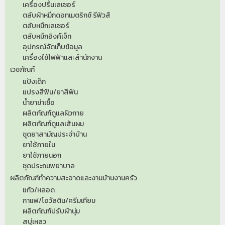
เครื่องปริ้นเลเซอร์
ตลับผ้าหมึกดอทเมตริกซ์ รีฟิวส์
ตลับหมึกเลเซอร์
ตลับหมึกอิงค์เจ็ท
อุปกรณ์จัดเก็บข้อมูล
เครื่องใช้ไฟฟ้าและสำนักงาน
เวชภัณฑ์
แป้งเด็ก
แปรงสีฟัน/ยาสีฟัน
น้ำยาฆ่าเชื้อ
ผลิตภัณฑ์ดูแลผิวกาย
ผลิตภัณฑ์ดูแลเส้นผม
ชุดยาสามัญประจำบ้าน
ยาใช้ภายใน
ยาใช้ภายนอก
ชุดประถมพยาบาล
ผลิตภัณฑ์ทำความสะอาดและงานบ้านงานครัว
แก้ว/หลอด
กาแฟ/โอวัลติน/ครีมเทียม
ผลิตภัณฑ์ปรับผ้านุ่ม
สบู่เหลว