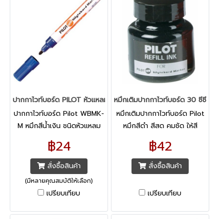
ปากกาไวท์บอร์ด PILOT หัวแหลม
หมึกเติมปากกาไวท์บอร์ด 30 ซีซี. สี
ปากกาไวท์บอร์ด Pilot WBMK-
หมึกเติมปากกาไวท์บอร์ด Pilot
M หมึกสีน้ำเงิน ชนิดหัวแหลม
หมึกสีดำ สีสด คมชัด ให้สี
สำหรับเขียนบนกระดานไวท์
สม่ำเสมอทุกงานเขียน ลบออก
฿24
฿42
บอร์ด พลาสติก หรือแก้ว ลบ
ง่าย ไม่ทิ้งคราบสกปรก เติมง่าย
ออกง่าย โดยไม่ทิ้งคราบ หมึก
สั่งซื้อสินค้า
สั่งซื้อสินค้า
ไม่มีกลิ่นฉุน ปลอดสารพิษ ไม่
(มีหลายคุณสมบัติให้เลือก)
เป็นอันตรายต่อสุขภาพ หัวปาก
เปรียบเทียบ
เปรียบเทียบ
กามีความแข็งแรง ไม่แตกยุ่ย
ง่าย ให้การเขียนที่ไหลลื่นและเส้น