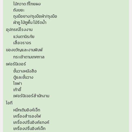
ไม้กวาด ที่โกยผง
ถังขยะ
ถุงมือยาง/ถุงมือผ้า/ถุงมือ
ผ้าถู ไม้ถูพื้น ไม้รีดน้ำ
อุปกรณ์โรงงาน
แว่นตานิรภัย
เสื้อจราจร
ของขวัญและงานพิมพ์
กระเช้าตามเทศกาล
เฟอร์นิเจอร์
ชั้นวางหนังสือ
ตู้และชั้นวาง
โซฟา
เก้าอี้
เฟอร์นิเจอร์สำนักงาน
ไอที
หมึกเติมอิงค์เจ็ท
เครื่องสำรองไฟ
เครื่องปริ้นอิงค์แทงค์
เครื่องปริ้นอิงค์เจ็ท