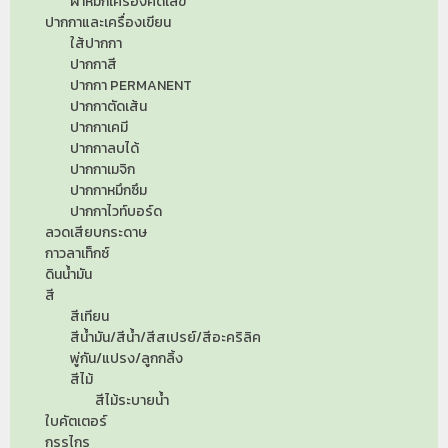
ผ้าหมึกเครื่องคิดเลข
ปากกาและเครื่องเขียน
ใส้ปากกา
ปากกาสี
ปากกา PERMANENT
ปากกาตัดเส้น
ปากกาเคมี
ปากกาลบได้
ปากกาเมจิก
ปากกาหมึกซึม
ปากกาไวท์บอร์ด
ลวดเสียบกระดาษ
กาวลาเท็กซ์
ดินน้ำมัน
สี
สีเทียน
สีน้ำมัน/สีน้ำ/สีสเปรย์/สีอะคริลิค
พู่กัน/แปรง/ลูกกลิ้ง
สีไม้
สีไม้ระบายน้ำ
ใบคัตเตอร์
กรรไกร