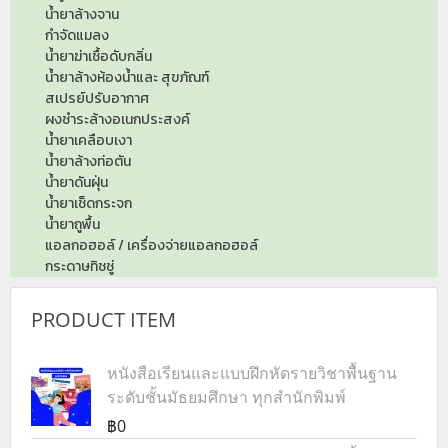
น้ำยาล้างจาน
กำจัดแมลง
น้ำยาฆ่าเชื้อดับกลิ่น
น้ำยาล้างห้องน้ำและ สุขภัณฑ์
สเปรย์ปรับอากาศ
ผงชำระล้างอเนกประสงค์
น้ำยาเคลือบเงา
น้ำยาล้างท่อตัน
น้ำยาดันฝุ่น
น้ำยาเช็ดกระจก
น้ำยาถูพื้น
แอลกอฮอล์ / เครื่องจ่ายแอลกอฮอล์
กระดาษทิชชู่
PRODUCT ITEM
หนังสือเรียนและแบบฝึกหัดรายวิชาพื้นฐาน
ระดับชั้นมัธยมศึกษา ทุกสำนักพิมพ์
฿0