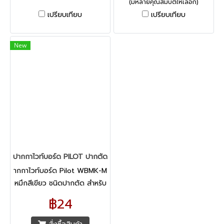
(มีหลายคุณสมบัติให้เลือก)
เป็นอันตรายต่อสุขภาพ หัวปาก
เปรียบเทียบ
เปรียบเทียบ
กามีความแข็งแรง ไม่แตกยุ่ย
ง่าย ให้การเขียนที่ไหลลื่นและเส้น
หมึกคมชัดยิ่งขึ้น ขนาดเส้น 1.5-
New
2 มม. (ขึ้นอยู่กับองศาการเขียน)
สามารถเติมหมึกได้ง่ายเมื่อหมึก
หมด
ปากกาไวท์บอร์ด PILOT ปากตัด สีเขียว
ากกาไวท์บอร์ด Pilot WBMK-M
หมึกสีเขียว ชนิดปากตัด สำหรับ
เขียนบนกระดานไวท์บอร์ด
฿24
พลาสติก หรือแก้ว ลบออกง่าย
โดยไม่ทิ้งคราบ หมึกไม่มีกลิ่นฉุน