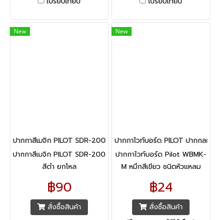
เปรียบเทียบ
เปรียบเทียบ
New
New
ปากกาสีเมจิก PILOT SDR-200 สีดำ ยกโหล
ปากกาไวท์บอร์ด PILOT ปากกลม สีเ
ปากกาสีเมจิก PILOT SDR-200
ปากกาไวท์บอร์ด Pilot WBMK-
สีดำ ยกโหล
M หมึกสีเขียว ชนิดหัวแหลม
สำหรับเขียนบนกระดานไวท์
฿90
฿24
บอร์ด พลาสติก หรือแก้ว ลบ
ออกง่าย โดยไม่ทิ้งคราบ หมึก
สั่งซื้อสินค้า
สั่งซื้อสินค้า
ไม่มีกลิ่นฉุน ปลอดสารพิษ ไม่