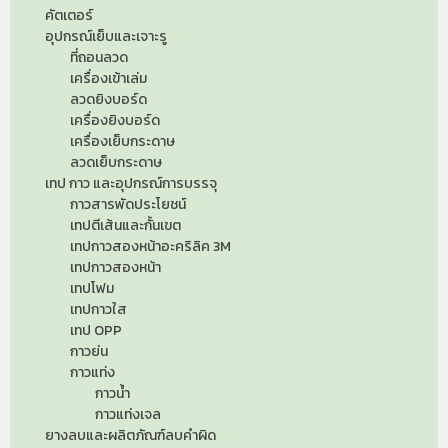
คัตเตอร์
อุปกรณ์เย็บและเจาะรู
ที่ถอนลวด
เครื่องเข้าเล่ม
ลวดยิงบอร์ด
เครื่องยิงบอร์ด
เครื่องเย็บกระดาษ
ลวดเย็บกระดาษ
เทป กาว และอุปกรณ์การบรรจุ
กาวสารพัดประโยชน์
เทปตีเส้นและกั้นเขต
เทปกาวสองหน้าอะคริลิค 3M
เทปกาวสองหน้า
เทปโฟม
เทปกาวใส
เทป OPP
กาวย่น
กาวแท่ง
กาวน้ำ
กาวแท่งเจล
ยางลบและผลิตภัณฑ์ลบคำผิด