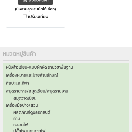
สั่งซื้อสินค้า
ปลอดสารพิษ ไม่เป็นอันตราย
(มีหลายคุณสมบัติให้เลือก)
ต่อสุขภาพ หัวปากกามีความแข็ง
เปรียบเทียบ
แรง ไม่แตกยุ่ยง่าย ให้การเขียน
ที่ไหลลื่นและเส้นหมึกคมชัดยิ่ง
ขึ้น ขนาดเส้น 1.5-2 มม. (ขึ้นอยู่
กับองศาการเขียน) สามารถเติม
หมึกได้ง่ายเมื่อหมึกหมด
หมวดหมู่สินค้า
หนังสือเรียน-แบบฝึกหัด รายวิชาพื้นฐาน
เครื่องหมายและป้ายสัญลักษณ์
ศิลปะและกีฬา
สมุดราชการ/สมุดเรียน/สมุดรายงาน
สมุดวาดเขียน
เครื่องมือช่าง/สวน
ผลิตภัณฑ์ดูแลรถยนต์
ถ่าน
หลอดไฟ
ปลั๊กไฟ และ สายไฟ