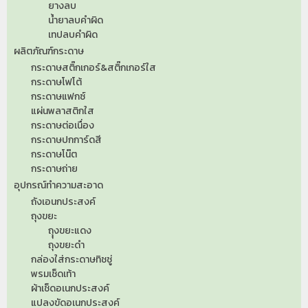
ยางลบ
น้ำยาลบคำผิด
เทปลบคำผิด
ผลิตภัณฑ์กระดาษ
กระดาษสติ๊กเกอร์&สติ๊กเกอร์ใส
กระดาษโฟโต้
กระดาษแฟกซ์
แผ่นพลาสติกใส
กระดาษต่อเนื่อง
กระดาษปกการ์ดสี
กระดาษโน๊ต
กระดาษถ่าย
อุปกรณ์ทำความสะอาด
ถังเอนกประสงค์
ถุงขยะ
ถุุงขยะแดง
ถุงขยะดำ
กล่องใส่กระดาษทิชชู่
พรมเช็ดเท้า
ผ้าเช็ดอเนกประสงค์
แปลงขัดอเนกประสงค์