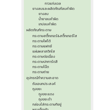
กาวแท่งเจล
ยางลบและผลิตภัณฑ์ลบคำผิด
ยางลบ
น้ำยาลบคำผิด
เทปลบคำผิด
ผลิตภัณฑ์กระดาษ
กระดาษสติ๊กเกอร์&สติ๊กเกอร์ใส
กระดาษโฟโต้
กระดาษแฟกซ์
แผ่นพลาสติกใส
กระดาษต่อเนื่อง
กระดาษปกการ์ดสี
กระดาษโน๊ต
กระดาษถ่าย
อุปกรณ์ทำความสะอาด
ถังเอนกประสงค์
ถุงขยะ
ถุุงขยะแดง
ถุงขยะดำ
กล่องใส่กระดาษทิชชู่
พรมเช็ดเท้า