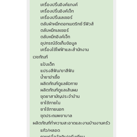
เครื่องปริ้นอิงค์แทงค์
เครื่องปริ้นอิงค์เจ็ท
เครื่องปริ้นเลเซอร์
ตลับผ้าหมึกดอทเมตริกซ์ รีฟิวส์
ตลับหมึกเลเซอร์
ตลับหมึกอิงค์เจ็ท
อุปกรณ์จัดเก็บข้อมูล
เครื่องใช้ไฟฟ้าและสำนักงาน
เวชภัณฑ์
แป้งเด็ก
แปรงสีฟัน/ยาสีฟัน
น้ำยาฆ่าเชื้อ
ผลิตภัณฑ์ดูแลผิวกาย
ผลิตภัณฑ์ดูแลเส้นผม
ชุดยาสามัญประจำบ้าน
ยาใช้ภายใน
ยาใช้ภายนอก
ชุดประถมพยาบาล
ผลิตภัณฑ์ทำความสะอาดและงานบ้านงานครัว
แก้ว/หลอด
กาแฟ/โอวัลติน/ครีมเทียม