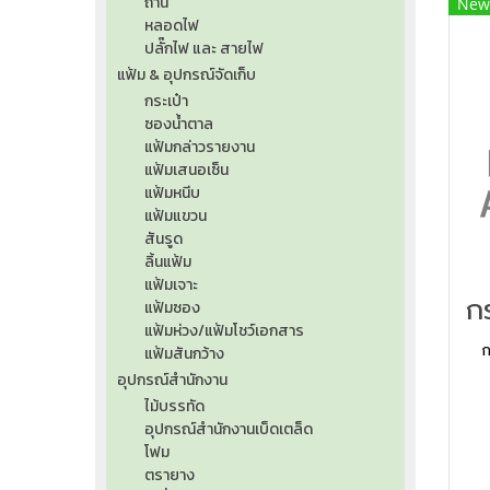
ถ่าน
New
หลอดไฟ
ปลั๊กไฟ และ สายไฟ
แฟ้ม & อุปกรณ์จัดเก็บ
กระเป๋า
ซองน้ำตาล
แฟ้มกล่าวรายงาน
แฟ้มเสนอเซ็น
แฟ้มหนีบ
แฟ้มแขวน
สันรูด
ลิ้นแฟ้ม
แฟ้มเจาะ
แฟ้มซอง
แฟ้มห่วง/แฟ้มโชว์เอกสาร
ก
แฟ้มสันกว้าง
อุปกรณ์สำนักงาน
ไม้บรรทัด
อุปกรณ์สำนักงานเบ็ดเตล็ด
โฟม
ตรายาง