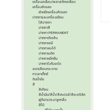
เครื่องเคลือบ/พลาสติกเคลือบ
เครื่องคิดเลข
ผ้าหมึกเครื่องคิดเลข
ปากกาและเครื่องเขียน
ใส้ปากกา
ปากกาสี
ปากกา PERMANENT
ปากกาตัดเส้น
ปากกาเคมี
ปากกาลบได้
ปากกาเมจิก
ปากกาหมึกซึม
ปากกาไวท์บอร์ด
ลวดเสียบกระดาษ
กาวลาเท็กซ์
ดินน้ำมัน
สี
สีเทียน
สีน้ำมัน/สีน้ำ/สีสเปรย์/สีอะคริลิค
พู่กัน/แปรง/ลูกกลิ้ง
สีไม้