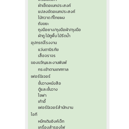
ผ้าเช็ดอเนกประสงค์
แปลงขัดอเนกประสงค์
ไม้กวาด ที่โกยผง
ถังขยะ
ถุงมือยาง/ถุงมือผ้า/ถุงมือ
ผ้าถู ไม้ถูพื้น ไม้รีดน้ำ
อุปกรณ์โรงงาน
แว่นตานิรภัย
เสื้อจราจร
ของขวัญและงานพิมพ์
กระเช้าตามเทศกาล
เฟอร์นิเจอร์
ชั้นวางหนังสือ
ตู้และชั้นวาง
โซฟา
เก้าอี้
เฟอร์นิเจอร์สำนักงาน
ไอที
หมึกเติมอิงค์เจ็ท
เครื่องสำรองไฟ