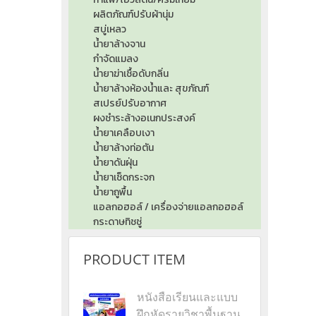
ผลิตภัณฑ์ปรับผ้านุ่ม
สบู่เหลว
น้ำยาล้างจาน
กำจัดแมลง
น้ำยาฆ่าเชื้อดับกลิ่น
น้ำยาล้างห้องน้ำและ สุขภัณฑ์
สเปรย์ปรับอากาศ
ผงชำระล้างอเนกประสงค์
น้ำยาเคลือบเงา
น้ำยาล้างท่อตัน
น้ำยาดันฝุ่น
น้ำยาเช็ดกระจก
น้ำยาถูพื้น
แอลกอฮอล์ / เครื่องจ่ายแอลกอฮอล์
กระดาษทิชชู่
PRODUCT ITEM
หนังสือเรียนและแบบ
ฝึกหัดรายวิชาพื้นฐาน