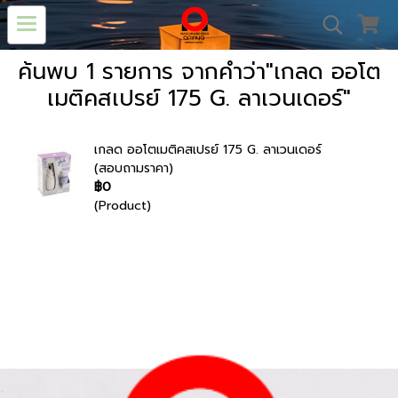
ค้นพบ 1 รายการ จากคำว่า"เกลด ออโต
เมติคสเปรย์ 175 G. ลาเวนเดอร์"
เกลด ออโตเมติคสเปรย์ 175 G. ลาเวนเดอร์
(สอบถามราคา)
฿0
(Product)