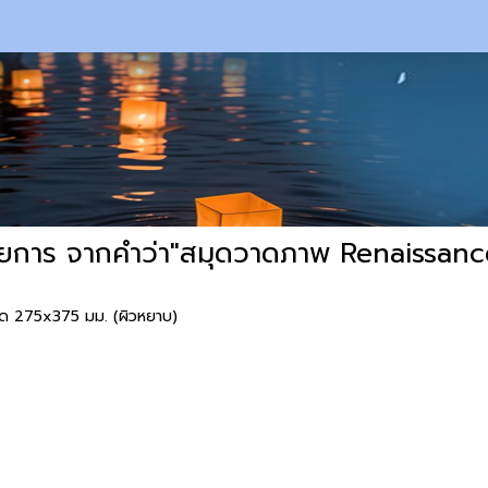
ยการ จากคำว่า"สมุดวาดภาพ Renaissance
าด 275x375 มม. (ผิวหยาบ)