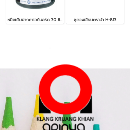
หมึกเติมปากกาไวท์บอร์ด 30 ซีซี. สีน้ำเงิน ไพล็อต
ชุดวงเวียนตราม้า H-813