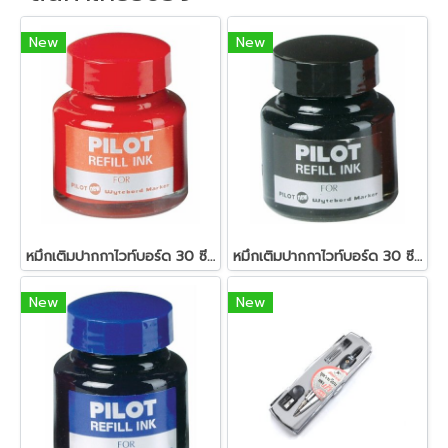
New
New
หมึกเติมปากกาไวท์บอร์ด 30 ซีซี. สีแดง ไพล็อต
หมึกเติมปากกาไวท์บอร์ด 30 ซีซี. สีดำ ไพล็อต
New
New