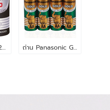
ถ่านไฟฉาย (แพ็ค2ก้อน) Panasonic NEO R14NT/2SL C
ถ่าน Panasonic Gold R6GT/4SL AA