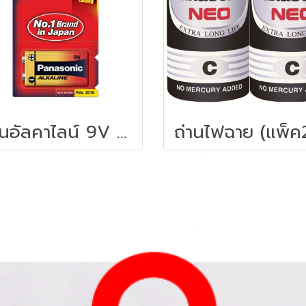
ถ่านอัลคาไลน์ 9V (1 ก้อน) พานาโซนิค 6LR61T/1B