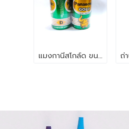
แมงกานีสโกล์ด ขนาด D 2ก้อน เขียว Panasonic R20GT/2SL