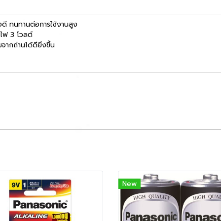
างดี ทนทานต่อการใช้งานสูง
งไฟ 3 โวลต์
ากถ่านได้ดียิ่งขึ้น
New