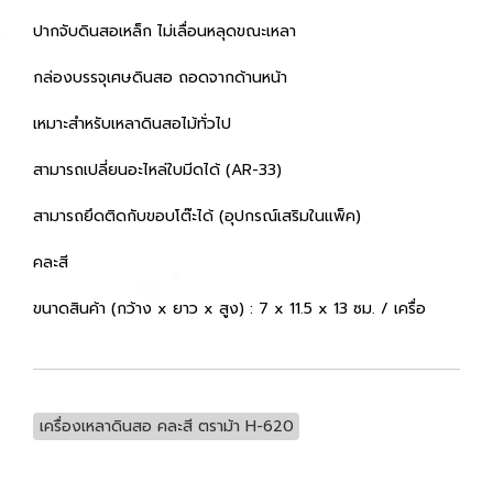
ปากจับดินสอเหล็ก ไม่เลื่อนหลุดขณะเหลา
กล่องบรรจุเศษดินสอ ถอดจากด้านหน้า
เหมาะสำหรับเหลาดินสอไม้ทั่วไป
สามารถเปลี่ยนอะไหล่ใบมีดได้ (AR-33)
สามารถยึดติดกับขอบโต๊ะได้ (อุปกรณ์เสริมในแพ็ค)
คละสี
ขนาดสินค้า (กว้าง x ยาว x สูง) : 7 x 11.5 x 13 ซม. / เครื่อ
เครื่องเหลาดินสอ คละสี ตราม้า H-620