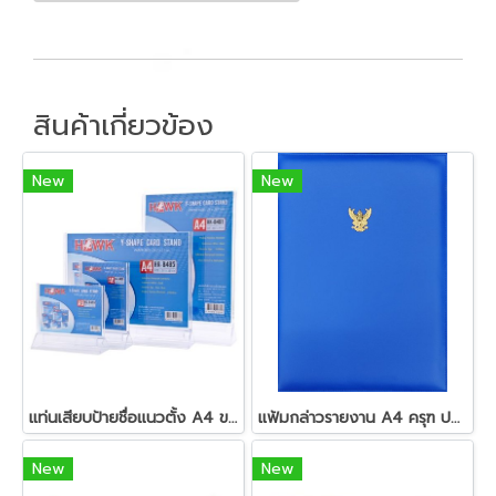
สินค้าเกี่ยวข้อง
New
New
แท่นเสียบป้ายชื่อแนวตั้ง A4 ขาว ฮอร์ค HK-B491
แฟ้มกล่าวรายงาน A4 ครุฑ ปกหนัง
New
New