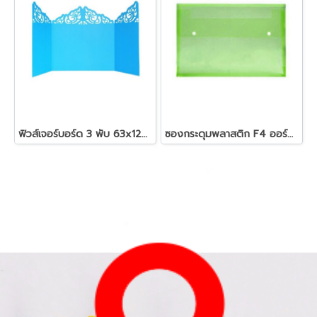
ฟิวส์เจอร์บอร์ด 3 พับ 63x120 คละสี
ซองกระดุมพลาสติก F4 ออร์ก้า B-154