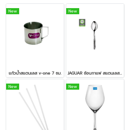
New
New
แก้วน้ำสแตนเลส v-one 7 ซม.
JAGUAR ช้อนกาแฟ สแตนเลส ตรา จากัวร์ (สอบถามราคา)
New
New