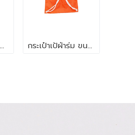
ะเป๋าผ้าเคลือบกันน้ำ 39X31X18 ซม.
กระเป๋าเป้ผ้าร่ม ขนาด 35x40 ซม.