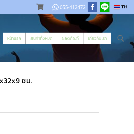
055-412472
TH
หน้าแรก
สินค้าทั้งหมด
ผลิตภัณฑ์
เกี่ยวกับเรา
8x32x9 ซม.