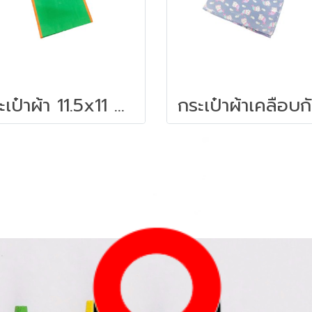
กระเป๋าผ้า 11.5x11 นิ้ว มีซิป
กร