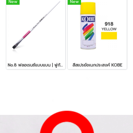
New
New
No.8 ฟลอเรนซ์แบบแบน | พู่กันอเนกประสงค์ มาสเตอร์อาร์ต
สีสเปรย์อเนกประสงค์ KOBE