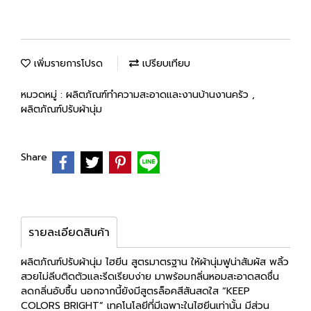
เพิ่มรายการโปรด
เปรียบเทียบ
หมวดหมู่ :
ผลิตภัณฑ์ทำความสะอาดและงานบ้านงานครัว
,
ผลิตภัณฑ์ปรับผ้านุ่ม
Share
รายละเอียดสินค้า
ผลิตภัณฑ์ปรับผ้านุ่ม ไฮยีน สูตรมาตรฐาน ให้ผ้านุ่มฟูน่าสัมผัส พลิ้ว
สวยไม่ลีบติดตัวและรีดเรียบง่าย มาพร้อมกลิ่นหอมสะอาดสดชื่น
ลดกลิ่นอับชื้น นอกจากนี้ยังมีสูตรล็อคสีสันสดใส “KEEP
COLORS BRIGHT” เทคโนโลยีที่มีเฉพาะในไฮยีนเท่านั้น มีส่วน