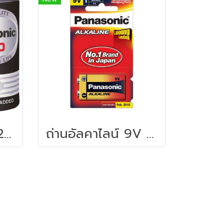
ถ่านไฟฉาย (แพ็ค2ก้อน) Panasonic NEO R14NT/2SL C
ถ่านอัลคาไลน์ 9V (1 ก้อน) พานาโซนิค 6LR61T/1B