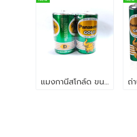
แมงกานีสโกล์ด ขนาด D 2ก้อน เขียว Panasonic R20GT/2SL