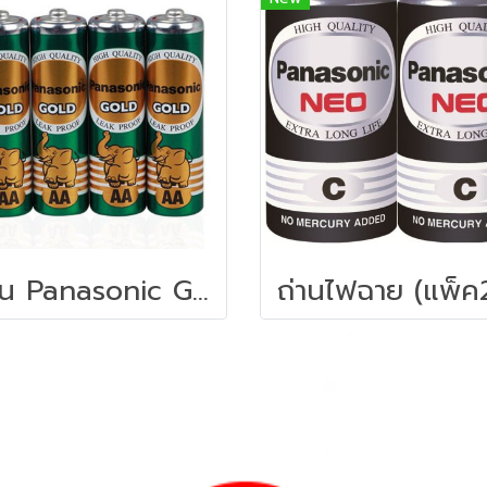
ถ่าน Panasonic Gold R6GT/4SL AA