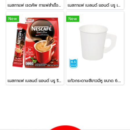
เนสกาแฟ เรดคัพ กาแฟสำเร็จรูป แบบกล่อง (สอบถามราคา)
เนสกาแฟ เบลนด์ แอนด์ บรู เอสเปรสโซ โรสต์(สอบถามราคา)
New
New
เนสกาแฟ เบลนด์ แอนด์ บรู ริช อโรมา(สอบถามราคา)
แก้วกระดาษสีขาวมีหู ขนาด 6.5 ออนซ์ (แพ็ค 50ใบ)