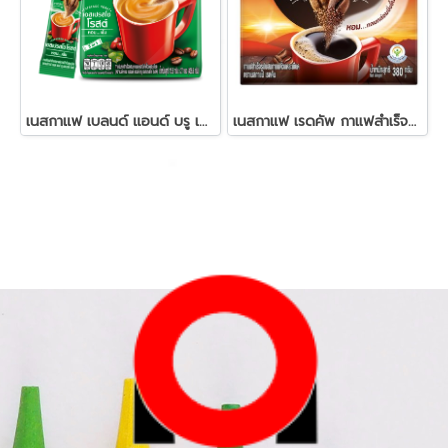
เนสกาแฟ เบลนด์ แอนด์ บรู เอสเปรสโซ โรสต์(สอบถามราคา)
เนสกาแฟ เรดคัพ กาแฟสำเร็จรูป แบบกล่อง (สอบถามราคา)