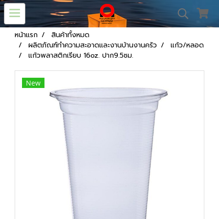
หน้าแรก
สินค้าทั้งหมด
ผลิตภัณฑ์ทำความสะอาดและงานบ้านงานครัว
แก้ว/หลอด
แก้วพลาสติกเรียบ 16oz. ปาก9.5ซม.
New