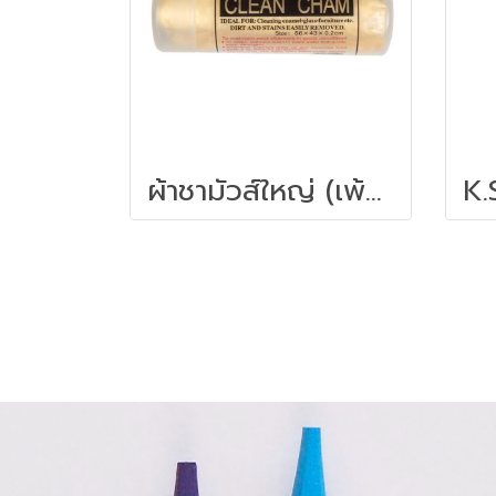
ผ้าชามัวส์ใหญ่ (เพ้นติ้ง) GIANT KINGKONG