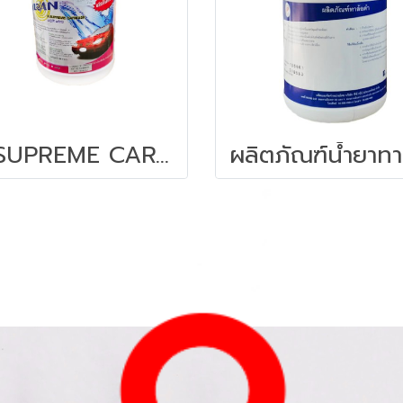
K.SUPREME CARWASH น้ำยาล้างรถ ขนาด 3.85 ลิตร