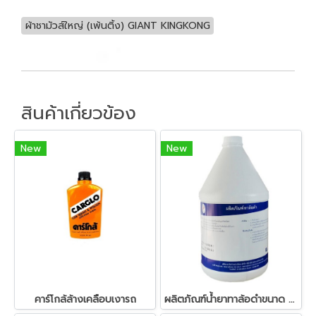
ผ้าชามัวส์ใหญ่ (เพ้นติ้ง) GIANT KINGKONG
สินค้าเกี่ยวข้อง
New
New
คาร์โกล้ล้างเคลือบเงารถ
ผลิตภัณฑ์น้ำยาทาล้อดำขนาด 3.8 ลิตร