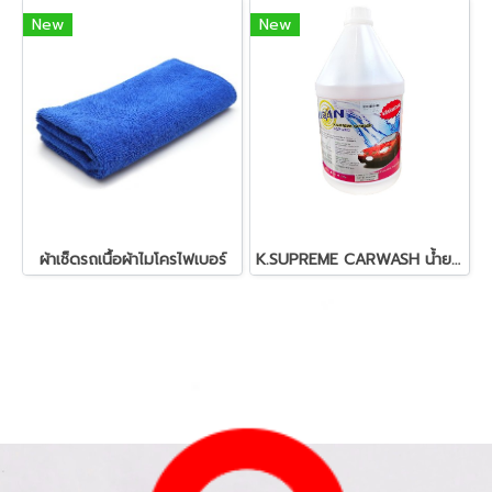
New
New
ผ้าเช็ดรถเนื้อผ้าไมโครไฟเบอร์
K.SUPREME CARWASH น้ำยาล้างรถ ขนาด 3.85 ลิตร