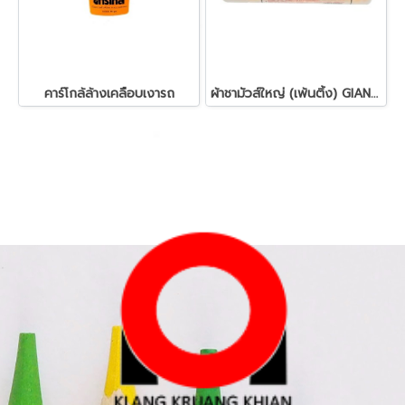
คาร์โกล้ล้างเคลือบเงารถ
ผ้าชามัวส์ใหญ่ (เพ้นติ้ง) GIANT KINGKONG