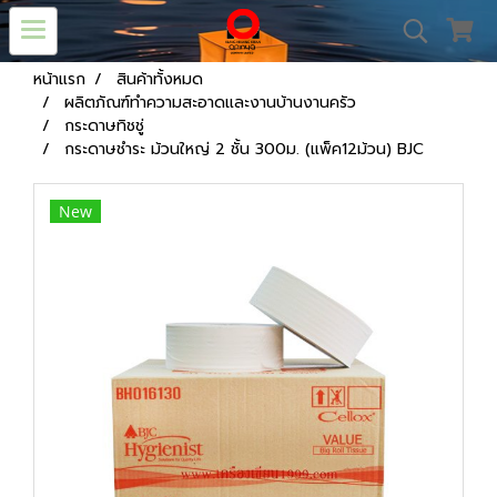
หน้าแรก
สินค้าทั้งหมด
ผลิตภัณฑ์ทำความสะอาดและงานบ้านงานครัว
กระดาษทิชชู่
กระดาษชำระ ม้วนใหญ่ 2 ชั้น 300ม. (แพ็ค12ม้วน) BJC
New