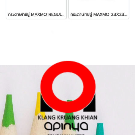
กระดาษทิชชู่ MAXMO REGULAR-ROLL 6ม้วน (สอบถามราคา)
กระดาษทิชชู่ MAXMO 23X23ซม. (70แผ่น) (2ม้วน) (สอบถามราคา)