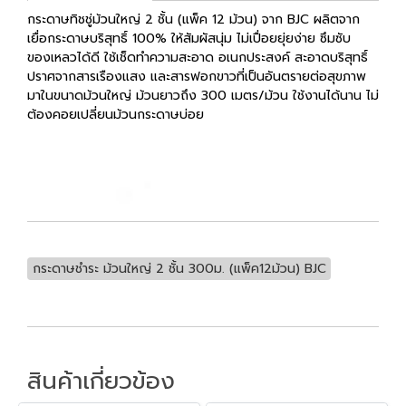
กระดาษทิชชู่ม้วนใหญ่ 2 ชั้น (แพ็ค 12 ม้วน) จาก BJC ผลิตจาก
เยื่อกระดาษบริสุทธิ์ 100% ให้สัมผัสนุ่ม ไม่เปื่อยยุ่ยง่าย ซึมซับ
ของเหลวได้ดี ใช้เช็ดทำความสะอาด อเนกประสงค์ สะอาดบริสุทธิ์
ปราศจากสารเรืองแสง และสารฟอกขาวที่เป็นอันตรายต่อสุขภาพ
มาในขนาดม้วนใหญ่ ม้วนยาวถึง 300 เมตร/ม้วน ใช้งานได้นาน ไม่
ต้องคอยเปลี่ยนม้วนกระดาษบ่อย
กระดาษชำระ ม้วนใหญ่ 2 ชั้น 300ม. (แพ็ค12ม้วน) BJC
สินค้าเกี่ยวข้อง