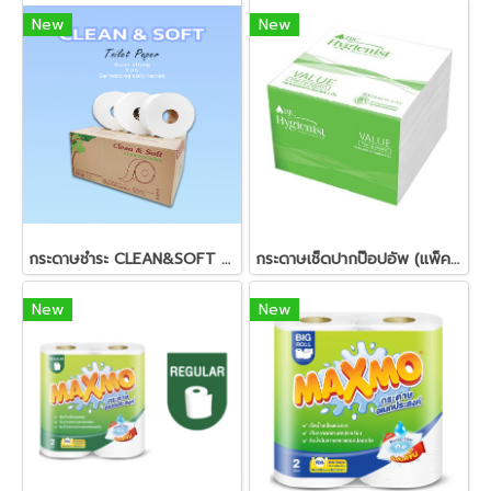
New
New
กระดาษชำระ CLEAN&SOFT ม้วนใหญ่ 2ชั้น 300เมตร
กระดาษเช็ดปากป๊อปอัพ (แพ็ค200แผ่น) BJC Hygienist Value
New
New