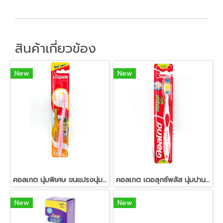
สินค้าเกี่ยวข้อง
New
New
คอลเกต นุ่มพิเศษ ขนแปรงนุ่มพิเศษ ขนาดสำหรับเด็ก
คอลเกต เดอลุกซ์พลัส นุ่มปานกลาง พร้อมที่ทำความสะอาดลิ้น
New
New