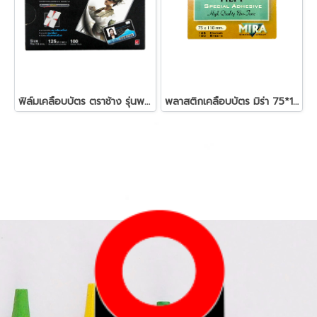
ฟิล์มเคลือบบัตร ตราช้าง รุ่นพรีเมี่ยม 70*110mm.
พลาสติกเคลือบบัตร มิร่า 75*110mm.