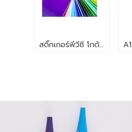
สติ๊กเกอร์พีวีซี โกดัก Kodak