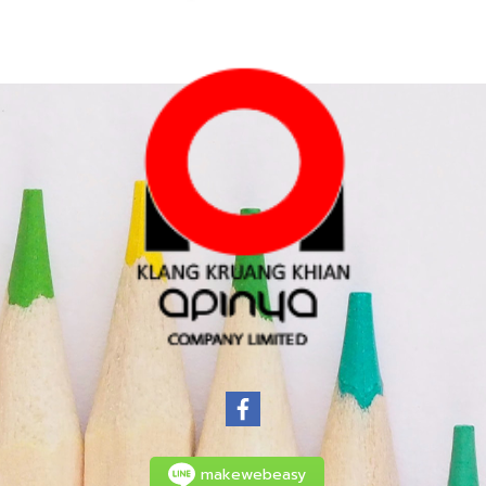
makewebeasy