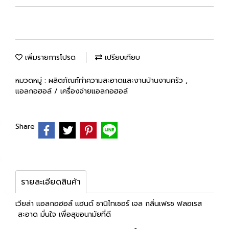
เพิ่มรายการโปรด
เปรียบเทียบ
หมวดหมู่ :
ผลิตภัณฑ์ทำความสะอาดและงานบ้านงานครัว
,
แอลกอฮอล์ / เครื่องจ่ายแอลกอฮอล์
Share
รายละเอียดสินค้า
เวียล่า แอลกอฮอล์ แฮนด์ ซานิไทเซอร์ เจล กลิ่นเฟรช ฟลอเรส
สะอาด มั่นใจ เพื่อสุขอนามัยที่ดี