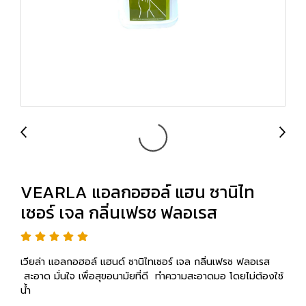
VEARLA แอลกอฮอล์ แฮน ซานิไท
เซอร์ เจล กลิ่นเฟรช ฟลอเรส
เวียล่า แอลกอฮอล์ แฮนด์ ซานิไทเซอร์ เจล กลิ่นเฟรช ฟลอเรส
สะอาด มั่นใจ เพื่อสุขอนามัยที่ดี ทำความสะอาดมอ โดยไม่ต้องใช้
น้ำ