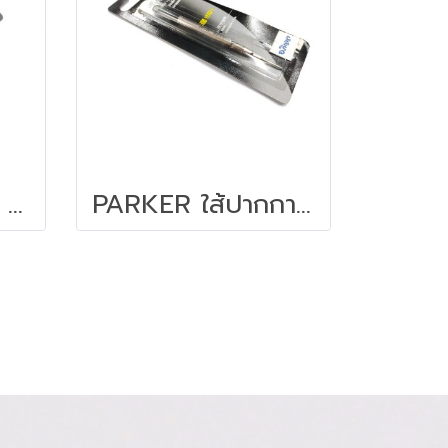
PARKER QUINK M ควิ้งโฟล น้ำเงินกลาง
PARKER ใส้ปากกา หมึกสีดำ 0.5 มม.