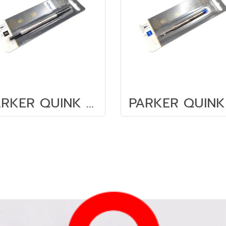
PARKER QUINK F ไส้โรลเลอร์บอล ควิ้ง ดำ 0.5 มม.