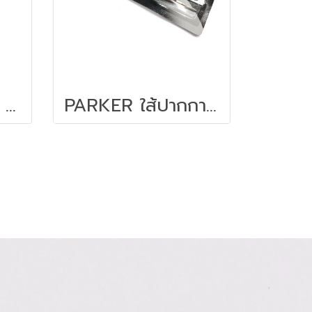
PARKER QUINK F ไส้โรลเลอร์บอล ควิ้ง ดำ 0.5 มม.
PARKER ใส้ปากกา หมึกสีดำ 0.5 มม.