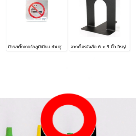
ป้ายสติ๊กเกอร์อลูมิเนียม ห้ามสูบบุรี่
ฉากกั้นหนังสือ 6 x 9 นิ้ว ใหญ่พิเศษ ดำ/ขาว ออร์ก้า