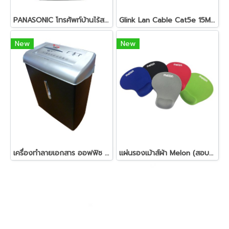
PANASONIC โทรศัพท์บ้านไร้สาย รุ่น KX-TG3600BXB (สอบถามราคา)
Glink Lan Cable Cat5e 15M สายแลน สำเร็จรูปพร้อมใช้งาน
New
New
เครื่องทำลายเอกสาร ออฟฟิซ โปร Office Pro
แผ่นรองเม้าส์ผ้า Melon (สอบถามราคา)