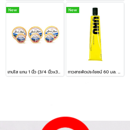
New
New
เทปใส แกน 1 นิ้ว (3/4 นิ้วx36 หลา) หลุยส์
กาวสารพัดประโยชน์ 60 มล. UHU