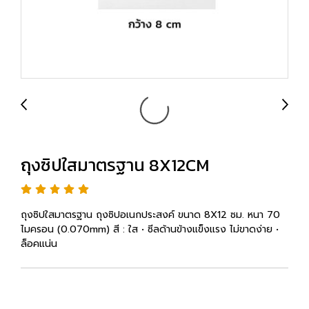
ถุงซิปใสมาตรฐาน 8X12CM
ถุงซิปใสมาตรฐาน ถุงซิปอเนกประสงค์ ขนาด 8X12 ซม. หนา 70
ไมครอน (0.070mm) สี : ใส • ซีลด้านข้างแข็งแรง ไม่ขาดง่าย •
ล็อคแน่น