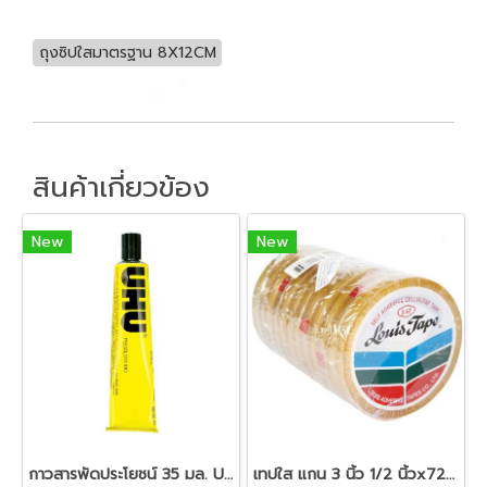
ถุงซิปใสมาตรฐาน 8X12CM
สินค้าเกี่ยวข้อง
New
New
กาวสารพัดประโยชน์ 35 มล. UHU
เทปใส แกน 3 นิ้ว 1/2 นิ้วx72 หลา หลุยส์